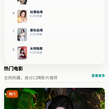
狂潮追缉
6
9.2万
热度
雾岛追缉
7
9.1万
热度
长夜档案
8
9.1万
热度
热门电影
查看更多
全网热播，高分口碑影片推荐
热门