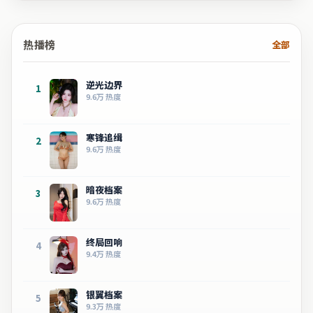
热播榜
全部
逆光边界
1
9.6万
热度
寒锋追缉
2
9.6万
热度
暗夜档案
3
9.6万
热度
终局回响
4
9.4万
热度
银翼档案
5
9.3万
热度