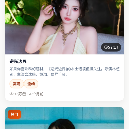
57:17
逆光边界
如果你喜欢科幻题材，《逆光边界}的本土语境值得关注。导演林超
贤，主演含沈腾、黄渤、易烊千玺。
高清
流畅
9.6万
128个月前
热门