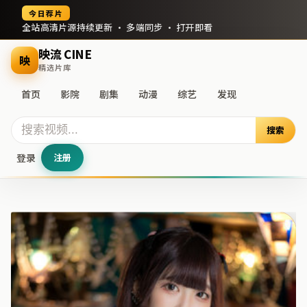
今日荐片
全站高清片源持续更新 · 多端同步 · 打开即看
映流 CINE
映
精选片库
首页
影院
剧集
动漫
综艺
发现
搜索
登录
注册