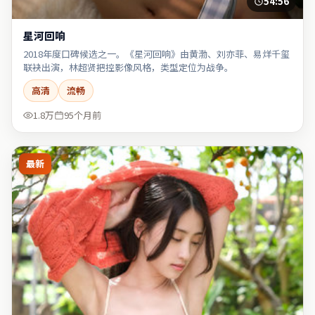
54:56
星河回响
2018年度口碑候选之一。《星河回响》由黄渤、刘亦菲、易烊千玺
联袂出演，林超贤把控影像风格，类型定位为战争。
高清
流畅
1.8万
95个月前
最新