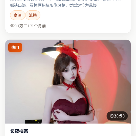
联袂出演，贾樟柯把控影像风格，类型定位为悬疑。
高清
流畅
9.1万
121个月前
热门
28:58
长夜档案