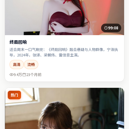
99:08
终局回响
适合周末一口气刷完：《终局回响》融合悬疑与人物群像，宁浩执
导，2024年，张译、梁朝伟、雷佳音主演。
高清
流畅
9.4万
23个月前
热门