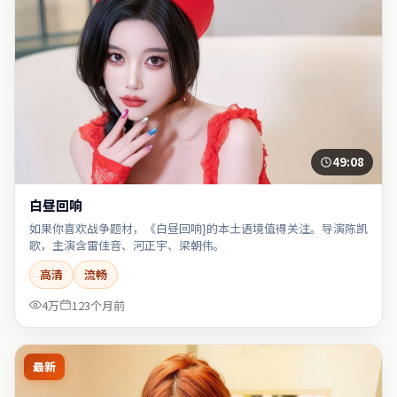
49:08
白昼回响
如果你喜欢战争题材，《白昼回响}的本土语境值得关注。导演陈凯
歌，主演含雷佳音、河正宇、梁朝伟。
高清
流畅
4万
123个月前
最新