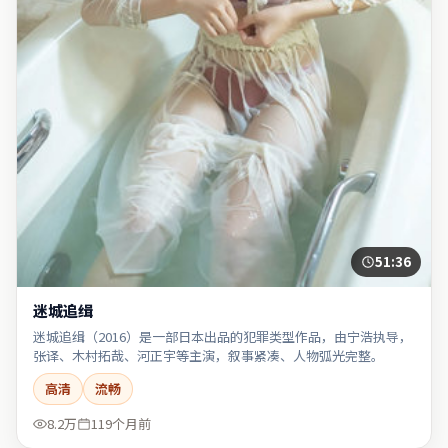
51:36
迷城追缉
迷城追缉（2016）是一部日本出品的犯罪类型作品，由宁浩执导，
张译、木村拓哉、河正宇等主演，叙事紧凑、人物弧光完整。
高清
流畅
8.2万
119个月前