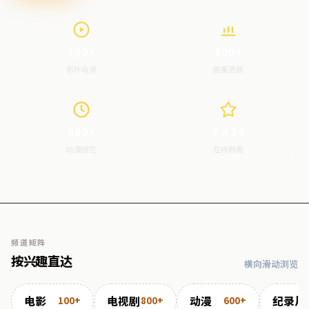
100+
800+
影片收录
剧集更新
600+
7×24
动漫综艺
在线畅看
频道矩阵
按兴趣直达
横向滑动浏览
电影
电视剧
动漫
纪录片
100+
800+
600+