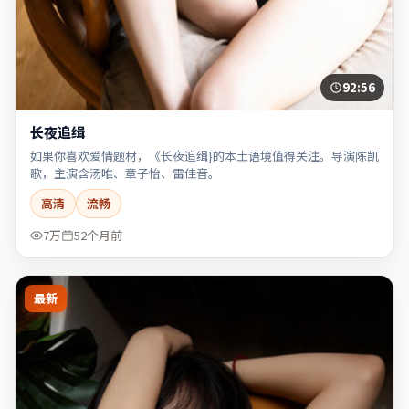
92:56
长夜追缉
如果你喜欢爱情题材，《长夜追缉}的本土语境值得关注。导演陈凯
歌，主演含汤唯、章子怡、雷佳音。
高清
流畅
7万
52个月前
最新