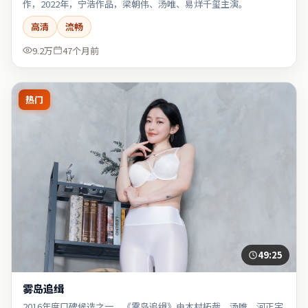
作，2022年，宁浩作品，梁朝伟、汤唯、易烊千玺主演。
高清
流畅
9.2万
47个月前
热门
49:25
雾岛追缉
2016年度口碑候选之一。《雾岛追缉》由木村拓哉、汤唯、河正宇