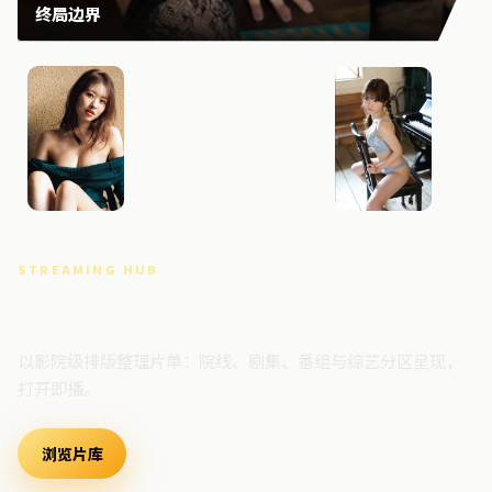
终局边界
暴雪档案
危城追
STREAMING HUB
高清视频门户
以影院级排版整理片单：院线、剧集、番组与综艺分区呈现，
打开即播。
浏览片库
最新上架