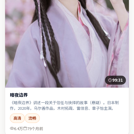
99:31
暗夜边界
《暗夜边界》讲述一段关于信任与抉择的故事（悬疑）。日本制
作，2020年，乌尔善作品，木村拓哉、雷佳音、章子怡主演。
高清
流畅
6.4万
79个月前